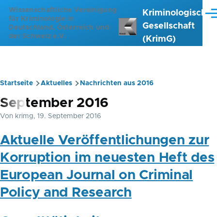
Direkt zum Inhalt
Wissenschaftliche Vereinigung
Kriminologische
Me
für Kriminologie in
Gesellschaft
Deutschland, Österreich und
der Schweiz e.V.
(KrimG)
Startseite
Aktuelles
Nachrichten aus 2016
Pfadnavigation
September 2016
Von
krimg
, 19. September 2016
Aktuelle Veröffentlichungen zur
Korruption im neuesten Heft des
European Journal on Criminal
Policy and Research