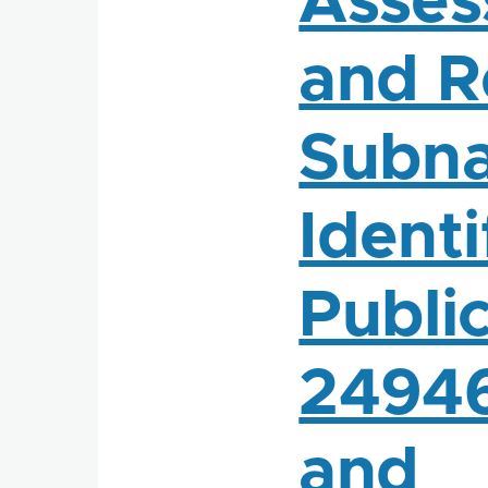
Asses
and Re
Subna
Identi
Publi
2494
and