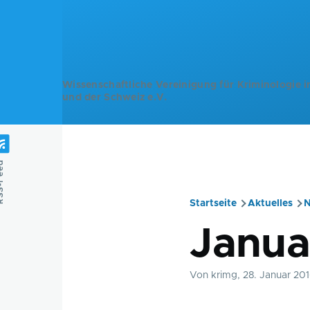
Direkt zum Inhalt
Wissenschaftliche Vereinigung für Kriminologie i
und der Schweiz e.V.
Feed
Startseite
Aktuelles
N
Pfadnavig
Janua
Von
krimg
, 28. Januar 20