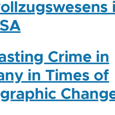
vollzugswesens 
USA
asting Crime in
ny in Times of
graphic Chang