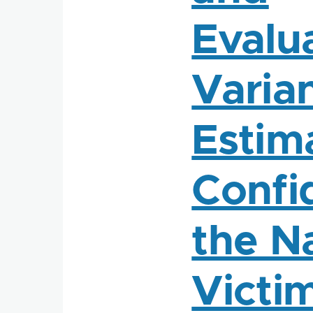
Evalua
Varia
Estima
Confi
the N
Victi