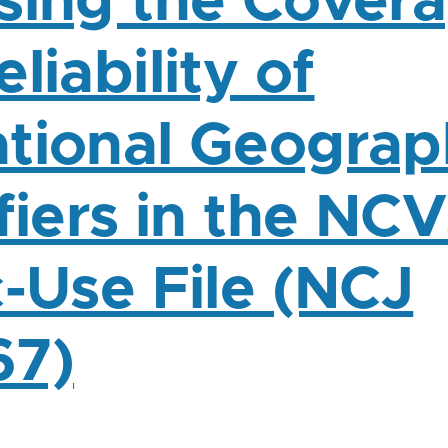
sing the Cover
liability of
tional Geograp
fiers in the NC
c-Use File (NCJ
67)