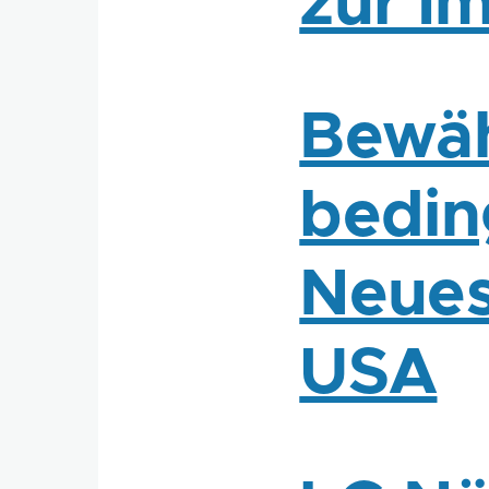
zur I
Bewäh
bedin
Neues
USA