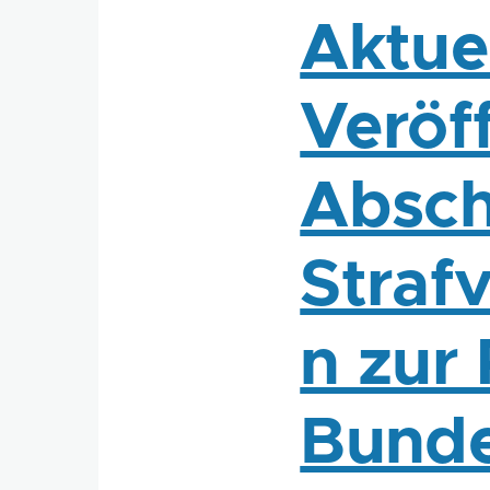
Aktue
Veröf
Absch
Straf
n zur
Bunde