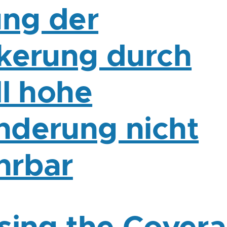
ung der
kerung durch
ll hohe
derung nicht
hrbar