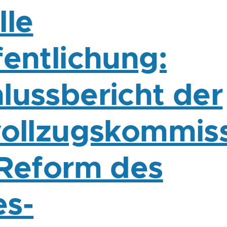
lle
fentlichung:
lussbericht der
vollzugskommis
 Reform des
s-