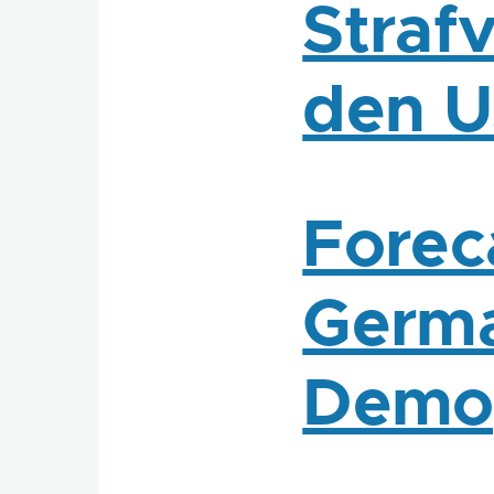
Straf
den 
Forec
Germa
Demo