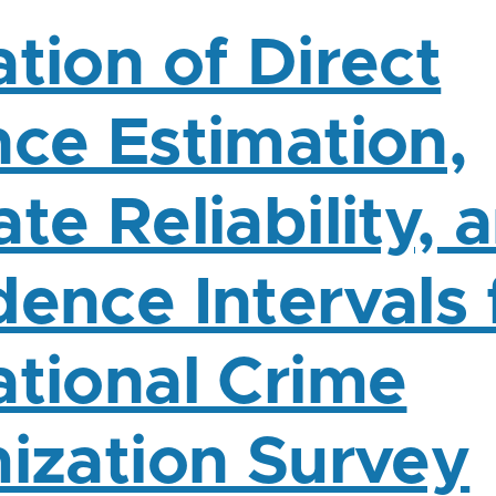
tion of Direct
nce Estimation,
te Reliability, 
dence Intervals 
ational Crime
mization Survey