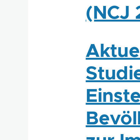
(NCJ 
Aktue
Studie
Einste
Bevöl