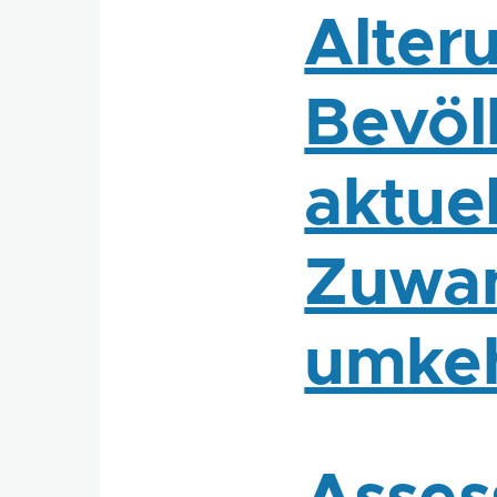
Alter
Bevöl
aktue
Zuwan
umke