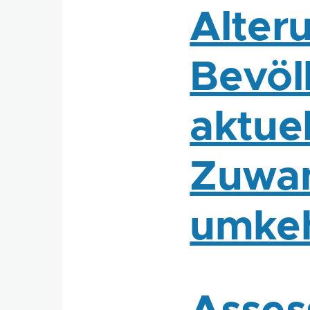
Alter
Bevöl
aktue
Zuwan
umke