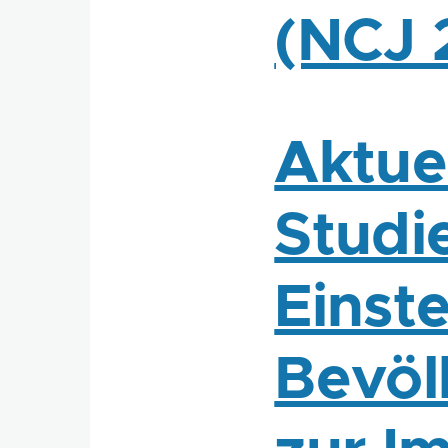
(NCJ 
Aktue
Studie
Einste
Bevöl