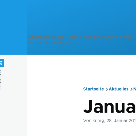
Direkt zum Inhalt
Wissenschaftliche Vereinigung für Kriminologie i
und der Schweiz e.V.
Feed
Startseite
Aktuelles
N
Pfadnavig
Janua
Von
krimg
, 28. Januar 20