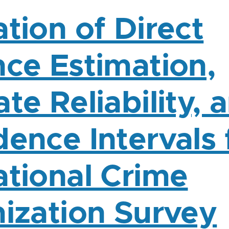
tion of Direct
nce Estimation,
te Reliability, 
dence Intervals 
ational Crime
mization Survey