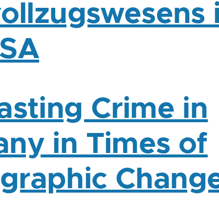
vollzugswesens 
USA
asting Crime in
ny in Times of
graphic Chang