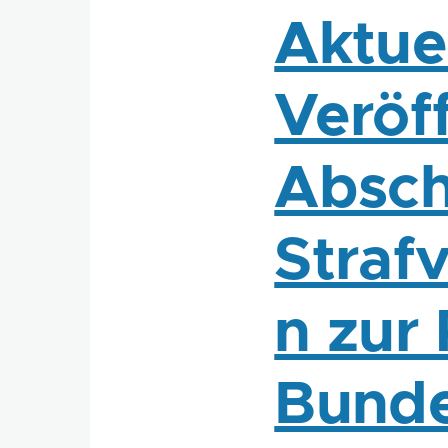
Aktue
Veröf
Absch
Straf
n zur
Bunde