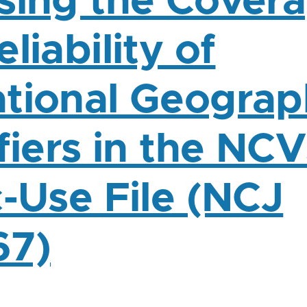
sing the Cover
liability of
tional Geograp
fiers in the NC
c-Use File (NCJ
67)