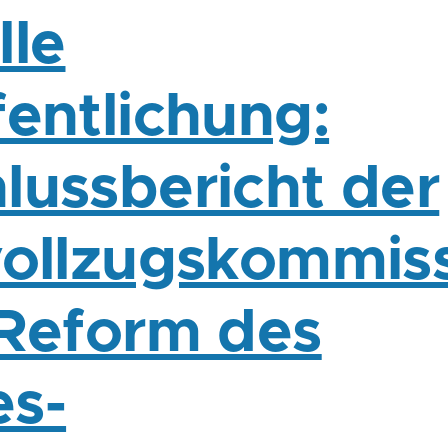
lle
fentlichung:
lussbericht der
vollzugskommis
 Reform des
s-