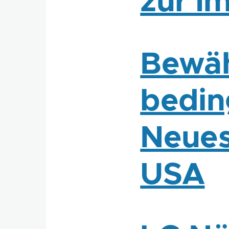
zur I
Bewäh
bedin
Neues
USA