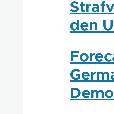
Straf
den 
Forec
Germa
Demo