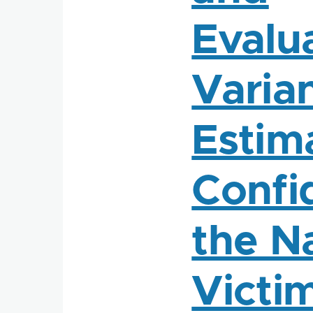
Evalua
Varia
Estima
Confi
the N
Victi