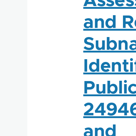
Asses
and Re
Subna
Identi
Publi
2494
and