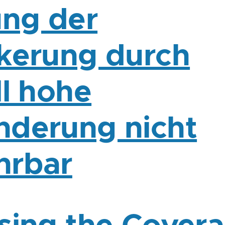
ung der
kerung durch
ll hohe
derung nicht
hrbar