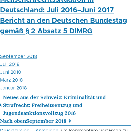
Deutschland: Juli 2016–Juni 2017
Bericht an den Deutschen Bundestag
gemäß § 2 Absatz 5 DIMRG
September 2018
Juli 2018
Juni 2018
März 2018
Januar 2018
Neues aus der Schweiz: Kriminalität und
Links
Strafrecht: Freiheitsentzug und
Jugendsanktionsvollzug 2016
für
Nach oben
September 2018
das
Druckversion
Anmelden
, um Kommentare verfassen zu