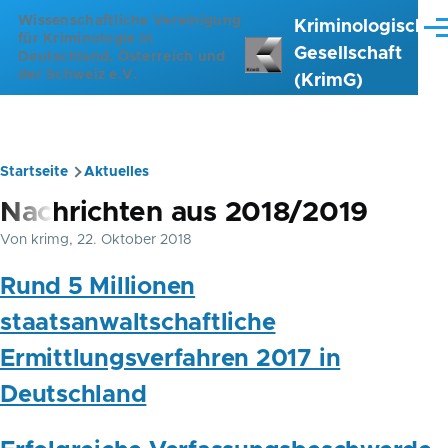
Direkt zum Inhalt
Wissenschaftliche Vereinigung
Kriminologische
Me
für Kriminologie in
Gesellschaft
Deutschland, Österreich und
der Schweiz e.V.
(KrimG)
Startseite
Aktuelles
Pfadnavigation
Nachrichten aus 2018/2019
Von
krimg
, 22. Oktober 2018
Rund 5 Millionen
staatsanwaltschaftliche
Ermittlungsverfahren 2017 in
Deutschland