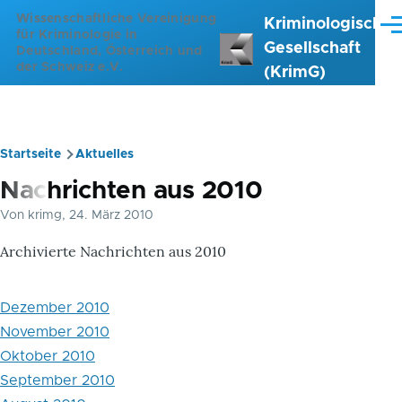
Direkt zum Inhalt
Wissenschaftliche Vereinigung
Kriminologische
Me
für Kriminologie in
Gesellschaft
Deutschland, Österreich und
der Schweiz e.V.
(KrimG)
Startseite
Aktuelles
Pfadnavigation
Nachrichten aus 2010
Von
krimg
, 24. März 2010
Archivierte Nachrichten aus 2010
Dezember 2010
November 2010
Oktober 2010
September 2010