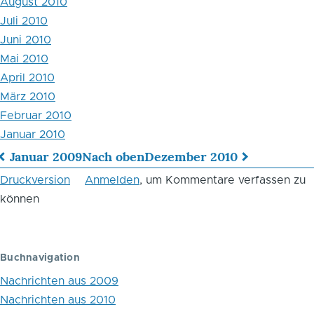
August 2010
Juli 2010
Juni 2010
Mai 2010
April 2010
März 2010
Februar 2010
Januar 2010
Januar 2009
Nach oben
Dezember 2010
Links
Druckversion
Anmelden
, um Kommentare verfassen zu
für
können
das
Blättern
Buchnavigation
im
Nachrichten aus 2009
Buch
Nachrichten aus 2010