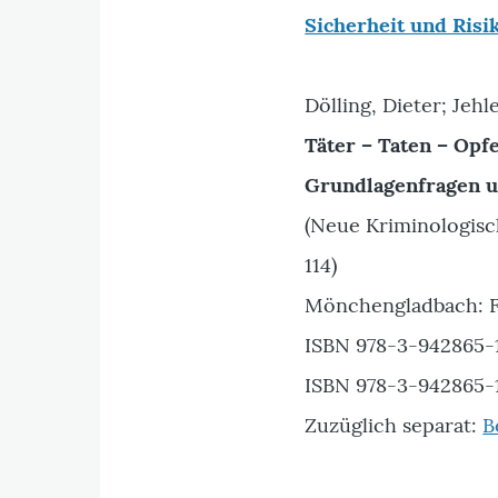
Sicherheit und Risi
Dölling, Dieter; Jehl
Täter – Taten – Opf
Grundlagenfragen un
(Neue Kriminologisch
114)
Mönchengladbach: F
ISBN 978-3-942865-1
ISBN 978-3-942865-1
Zuzüglich separat:
B