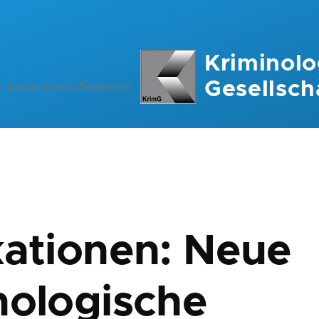
Kriminolo
Gesellsch
n Deutschland, Österreich
ation
kationen: Neue
nologische