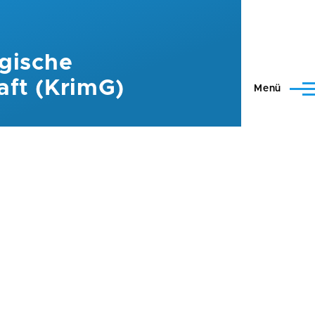
gische
aft (KrimG)
Menü