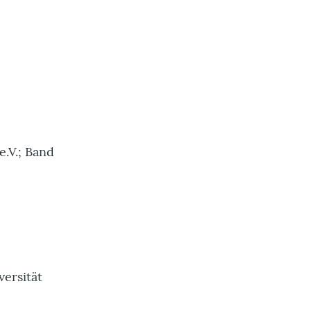
e.V.; Band
versität