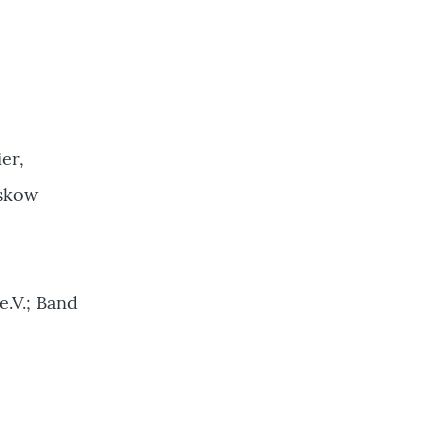
er,
eskow
e.V.; Band