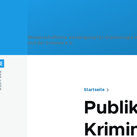
Direkt zum Inhalt
Wissenschaftliche Vereinigung für Kriminologie i
und der Schweiz e.V.
Feed
Startseite
Pfadnavig
Publi
Krimi