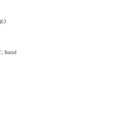
g.)
.; Band