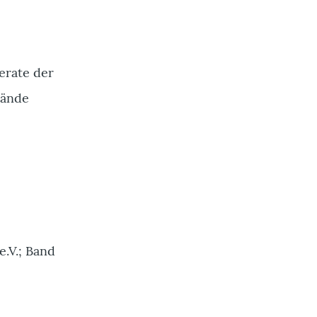
erate der
Bände
e.V.; Band