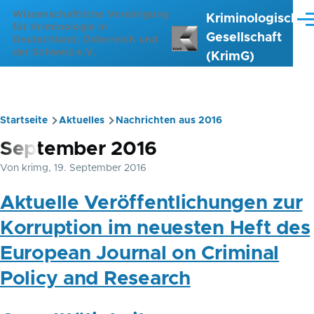
Direkt zum Inhalt
Wissenschaftliche Vereinigung
Kriminologische
Me
für Kriminologie in
Gesellschaft
Deutschland, Österreich und
der Schweiz e.V.
(KrimG)
Startseite
Aktuelles
Nachrichten aus 2016
Pfadnavigation
September 2016
Von
krimg
, 19. September 2016
Aktuelle Veröffentlichungen zur
Korruption im neuesten Heft des
European Journal on Criminal
Policy and Research