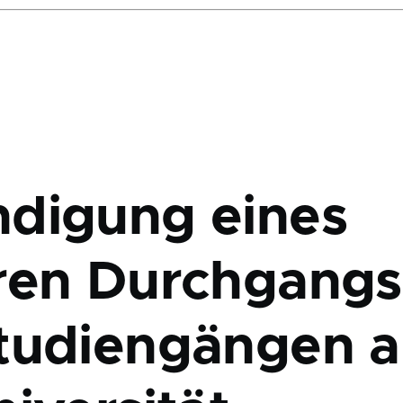
digung eines
ren Durchgangs
tudiengängen 