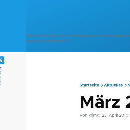
Direkt zum Inhalt
Wissenschaftliche Vereinigung für Kriminologie i
und der Schweiz e.V.
Feed
Startseite
Aktuelles
N
Pfadnavig
März 
Von
krimg
, 23. April 2010