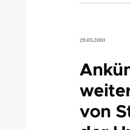
29.03.2010
Ankün
weite
von S