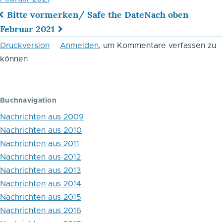
Bitte vormerken/ Safe the Date
Nach oben
Links
Februar 2021
für
Druckversion
Anmelden
, um Kommentare verfassen zu
können
das
Blättern
im
Buchnavigation
Buch
Nachrichten aus 2009
Nachrichten aus 2010
Nachrichten
Nachrichten aus 2011
aus
Nachrichten aus 2012
2021
Nachrichten aus 2013
Nachrichten aus 2014
Nachrichten aus 2015
Nachrichten aus 2016