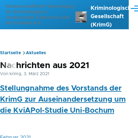
Direkt zum Inhalt
Wissenschaftliche Vereinigung
Kriminologische
Me
für Kriminologie in
Gesellschaft
Deutschland, Österreich und
der Schweiz e.V.
(KrimG)
Startseite
Aktuelles
Pfadnavigation
Nachrichten aus 2021
Von
krimg
, 3. März 2021
Stellungnahme des Vorstands der
KrimG zur Auseinandersetzung um
die KviAPol-Studie Uni-Bochum
Februar 2021