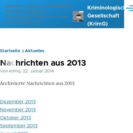
Direkt zum Inhalt
Wissenschaftliche Vereinigung
Kriminologische
Me
für Kriminologie in
Gesellschaft
Deutschland, Österreich und
der Schweiz e.V.
(KrimG)
Startseite
Aktuelles
Pfadnavigation
Nachrichten aus 2013
Von
krimg
, 22. Januar 2014
Archivierte Nachrichten aus 2013
Dezember 2013
November 2013
Oktober 2013
September 2013