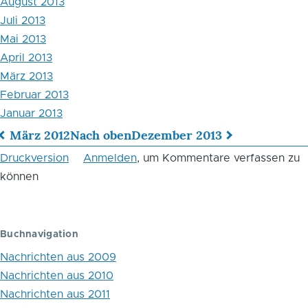
August 2013
Juli 2013
Mai 2013
April 2013
März 2013
Februar 2013
Januar 2013
März 2012
Nach oben
Dezember 2013
Links
Druckversion
Anmelden
, um Kommentare verfassen zu
für
können
das
Blättern
Buchnavigation
im
Nachrichten aus 2009
Buch
Nachrichten aus 2010
Nachrichten aus 2011
Nachrichten