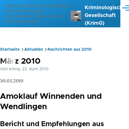
Direkt zum Inhalt
Wissenschaftliche Vereinigung
Kriminologische
Me
für Kriminologie in
Gesellschaft
Deutschland, Österreich und
der Schweiz e.V.
(KrimG)
Startseite
Aktuelles
Nachrichten aus 2010
Pfadnavigation
März 2010
Von
krimg
, 23. April 2010
30.03.2010
Amoklauf Winnenden und
Wendlingen
Bericht und Empfehlungen aus