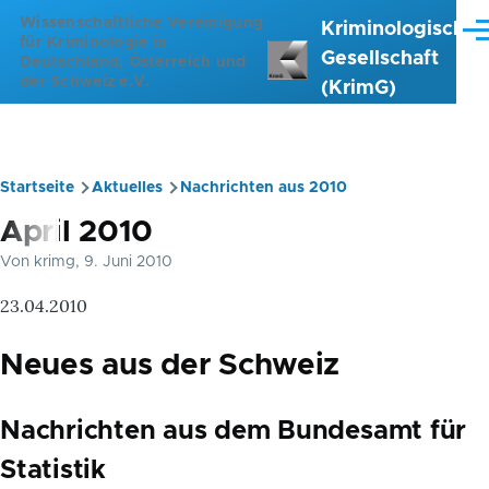
Direkt zum Inhalt
Wissenschaftliche Vereinigung
Kriminologische
Me
für Kriminologie in
Gesellschaft
Deutschland, Österreich und
der Schweiz e.V.
(KrimG)
Startseite
Aktuelles
Nachrichten aus 2010
Pfadnavigation
April 2010
Von
krimg
, 9. Juni 2010
23.04.2010
Neues aus der Schweiz
Nachrichten aus dem Bundesamt für
Statistik