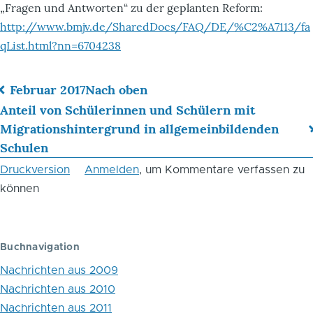
„Fragen und Antworten“ zu der geplanten Reform:
http://www.bmjv.de/SharedDocs/FAQ/DE/%C2%A7113/fa
qList.html?nn=6704238
Februar 2017
Nach oben
Links
Anteil von Schülerinnen und Schülern mit
Migrationshintergrund in allgemeinbildenden
für
Schulen
das
Druckversion
Anmelden
, um Kommentare verfassen zu
Blättern
können
im
Buch
Buchnavigation
Aktuelle
Nachrichten aus 2009
Strafrechtsreform:
Nachrichten aus 2010
Besserer
Nachrichten aus 2011