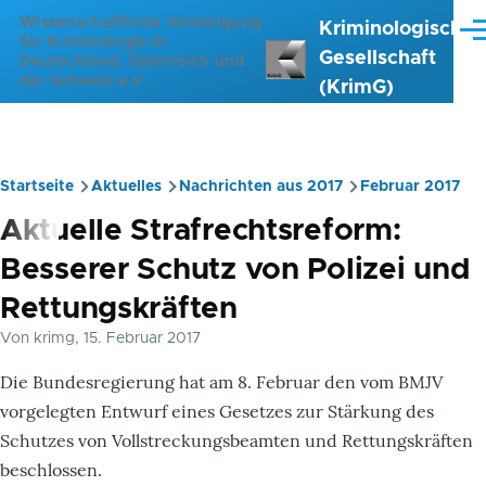
Direkt zum Inhalt
Wissenschaftliche Vereinigung
Kriminologische
Me
für Kriminologie in
Gesellschaft
Deutschland, Österreich und
der Schweiz e.V.
(KrimG)
Startseite
Aktuelles
Nachrichten aus 2017
Februar 2017
Pfadnavigation
Aktuelle Strafrechtsreform:
Besserer Schutz von Polizei und
Rettungskräften
Von
krimg
, 15. Februar 2017
Die Bundesregierung hat am 8. Februar den vom BMJV
vorgelegten Entwurf eines Gesetzes zur Stärkung des
Schutzes von Vollstreckungsbeamten und Rettungskräften
beschlossen.