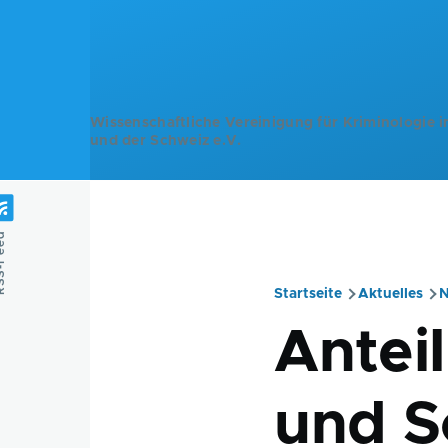
Direkt zum Inhalt
Wissenschaftliche Vereinigung für Kriminologie i
und der Schweiz e.V.
Feed
Startseite
Aktuelles
N
Pfadnavig
Antei
und S