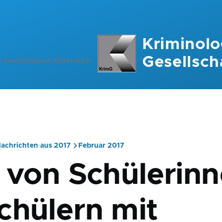
Kriminolo
Gesellsch
n Deutschland, Österreich
achrichten aus 2017
Februar 2017
ation
l von Schülerin
chülern mit