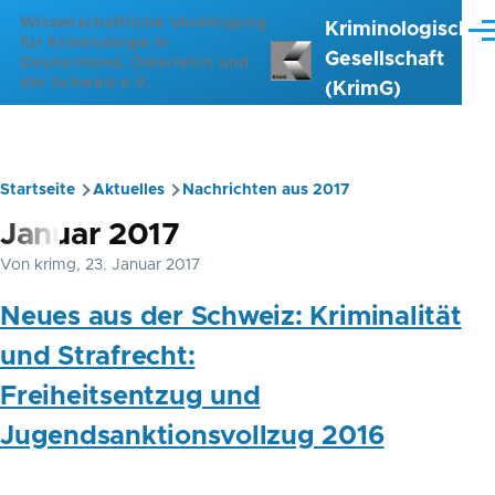
Direkt zum Inhalt
Wissenschaftliche Vereinigung
Kriminologische
Me
für Kriminologie in
Gesellschaft
Deutschland, Österreich und
der Schweiz e.V.
(KrimG)
Startseite
Aktuelles
Nachrichten aus 2017
Pfadnavigation
Januar 2017
Von
krimg
, 23. Januar 2017
Neues aus der Schweiz: Kriminalität
und Strafrecht:
Freiheitsentzug und
Jugendsanktionsvollzug 2016