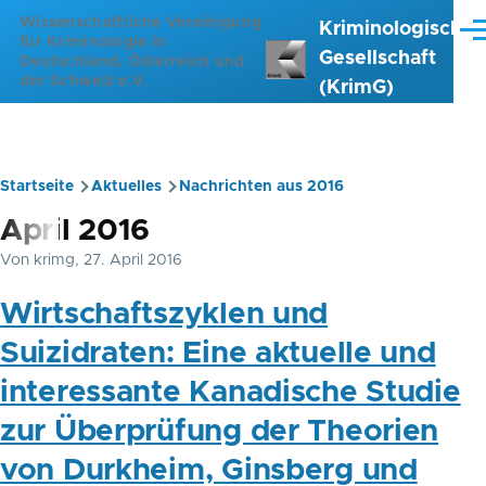
Direkt zum Inhalt
Wissenschaftliche Vereinigung
Kriminologische
Me
für Kriminologie in
Gesellschaft
Deutschland, Österreich und
der Schweiz e.V.
(KrimG)
Startseite
Aktuelles
Nachrichten aus 2016
Pfadnavigation
April 2016
Von
krimg
, 27. April 2016
Wirtschaftszyklen und
Suizidraten: Eine aktuelle und
interessante Kanadische Studie
zur Überprüfung der Theorien
von Durkheim, Ginsberg und