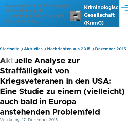
Direkt zum Inhalt
Wissenschaftliche Vereinigung
Kriminologische
Me
für Kriminologie in
Gesellschaft
Deutschland, Österreich und
der Schweiz e.V.
(KrimG)
Startseite
Aktuelles
Nachrichten aus 2015
Dezember 2015
Pfadnavigation
Aktuelle Analyse zur
Straffälligkeit von
Kriegsveteranen in den USA:
Eine Studie zu einem (vielleicht)
auch bald in Europa
anstehenden Problemfeld
Von
krimg
, 17. Dezember 2015