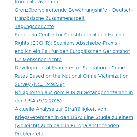
Eine
Kriminalprävention
Grenzüberschreitende Bewährungshilfe - Deutsch-
Studie
französische Zusammenarbeit
zu
Tagungsberichte
einem
European Center for Constitutional and Human
Rights (ECCHR): Spaniens Abschiebe-Praxis -
(vielleicht)
endlich ein Fall für den Europäischen Gerichtshof
auch
für Menschenrechte
bald
Developmental Estimates of Subnational Crime
Rates Based on the National Crime Victimization
in
Survey (NCJ 249238)
Europa
Neuigkeiten aus dem BJS zu Gefangenenzahlen in
anstehenden
den USA (9.12.2015)
Aktuelle Analyse zur Straffälligkeit von
Problemfeld
Kriegsveteranen in den USA: Eine Studie zu einem
(vielleicht) auch bald in Europa anstehenden
Problemfeld