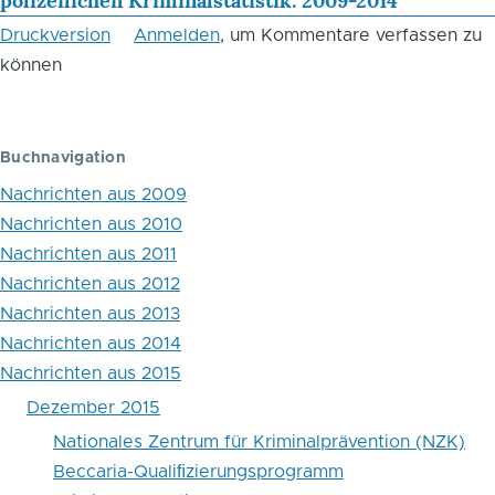
polizeilichen Kriminalstatistik: 2009-2014
Blättern
Druckversion
Anmelden
, um Kommentare verfassen zu
im
können
Buch
Aktuelle
Buchnavigation
Analyse
Nachrichten aus 2009
zur
Nachrichten aus 2010
Nachrichten aus 2011
Straffälligkeit
Nachrichten aus 2012
von
Nachrichten aus 2013
Kriegsveteranen
Nachrichten aus 2014
Nachrichten aus 2015
in
Dezember 2015
den
Nationales Zentrum für Kriminalprävention (NZK)
USA:
Beccaria-Qualiﬁzierungsprogramm