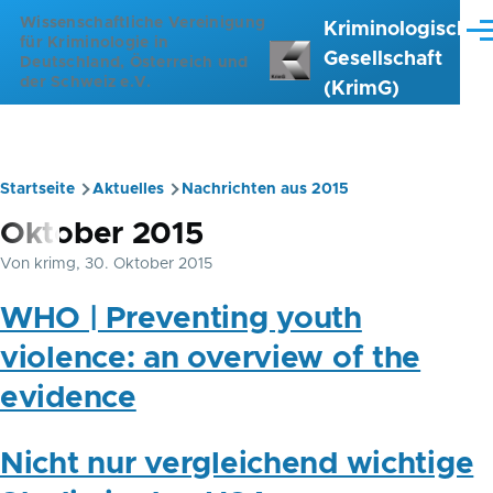
Direkt zum Inhalt
Wissenschaftliche Vereinigung
Kriminologische
Me
für Kriminologie in
Gesellschaft
Deutschland, Österreich und
der Schweiz e.V.
(KrimG)
Startseite
Aktuelles
Nachrichten aus 2015
Pfadnavigation
Oktober 2015
Von
krimg
, 30. Oktober 2015
WHO | Preventing youth
violence: an overview of the
evidence
Nicht nur vergleichend wichtige