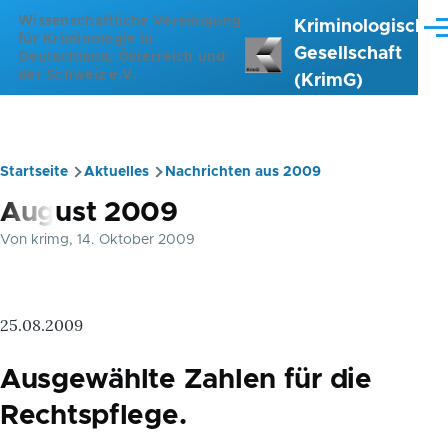
Direkt zum Inhalt
Wissenschaftliche Vereinigung
Kriminologische
Me
für Kriminologie in
Gesellschaft
Deutschland, Österreich und
der Schweiz e.V.
(KrimG)
Startseite
Aktuelles
Nachrichten aus 2009
Pfadnavigation
August 2009
Von
krimg
, 14. Oktober 2009
25.08.2009
Ausgewählte Zahlen für die
Rechtspflege.