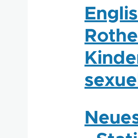
Engli
Rothe
Kinde
sexue
Neues