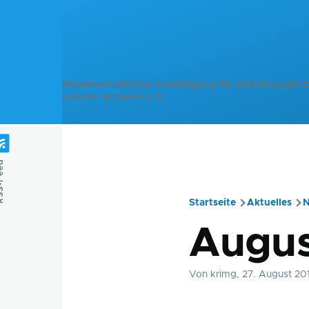
Direkt zum Inhalt
Wissenschaftliche Vereinigung für Kriminologie i
und der Schweiz e.V.
Feed
Startseite
Aktuelles
N
Pfadnavig
Augus
Von
krimg
, 27. August 20