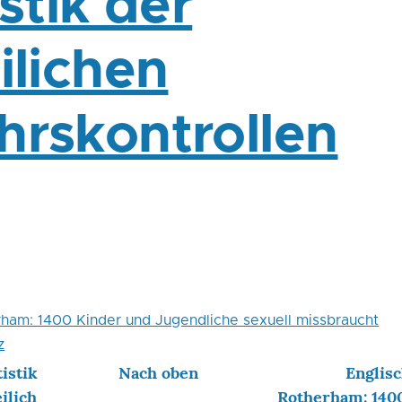
istik der
ilichen
hrskontrollen
rham: 1400 Kinder und Jugendliche sexuell missbraucht
z
istik
Nach oben
Englisc
ilich
Rotherham: 140