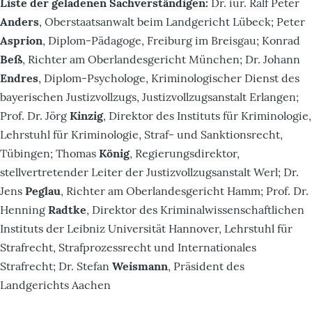
Liste der geladenen Sachverständigen:
Dr. iur. Ralf Peter
Anders
, Oberstaatsanwalt beim Landgericht Lübeck; Peter
Asprion
, Diplom-Pädagoge, Freiburg im Breisgau; Konrad
Beß
, Richter am Oberlandesgericht München; Dr. Johann
Endres
, Diplom-Psychologe, Kriminologischer Dienst des
bayerischen Justizvollzugs, Justizvollzugsanstalt Erlangen;
Prof. Dr. Jörg
Kinzig
, Direktor des Instituts für Kriminologie,
Lehrstuhl für Kriminologie, Straf- und Sanktionsrecht,
Tübingen; Thomas
König
, Regierungsdirektor,
stellvertretender Leiter der Justizvollzugsanstalt Werl; Dr.
Jens
Peglau
, Richter am Oberlandesgericht Hamm; Prof. Dr.
Henning
Radtke
, Direktor des Kriminalwissenschaftlichen
Instituts der Leibniz Universität Hannover, Lehrstuhl für
Strafrecht, Strafprozessrecht und Internationales
Strafrecht; Dr. Stefan
Weismann
, Präsident des
Landgerichts Aachen