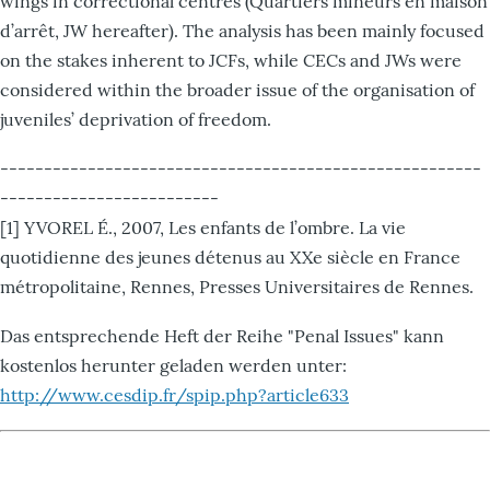
wings in correctional centres (Quartiers mineurs en maison
d’arrêt, JW hereafter). The analysis has been mainly focused
on the stakes inherent to JCFs, while CECs and JWs were
considered within the broader issue of the organisation of
juveniles’ deprivation of freedom.
-------------------------------------------------------
-------------------------
[1] YVOREL É., 2007, Les enfants de l’ombre. La vie
quotidienne des jeunes détenus au XXe siècle en France
métropolitaine, Rennes, Presses Universitaires de Rennes.
Das entsprechende Heft der Reihe "Penal Issues" kann
kostenlos herunter geladen werden unter:
http://www.cesdip.fr/spip.php?article633