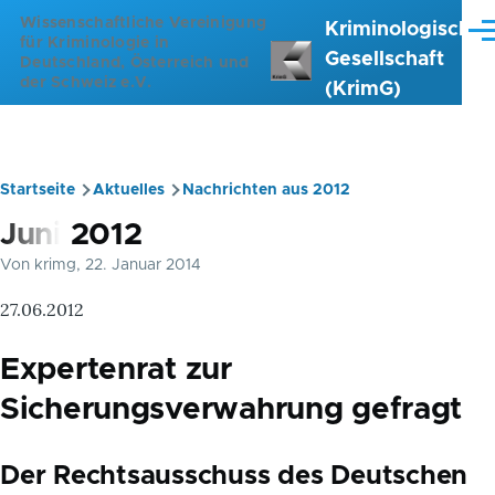
Direkt zum Inhalt
Wissenschaftliche Vereinigung
Kriminologische
Me
für Kriminologie in
Gesellschaft
Deutschland, Österreich und
der Schweiz e.V.
(KrimG)
Startseite
Aktuelles
Nachrichten aus 2012
Pfadnavigation
Juni 2012
Von
krimg
, 22. Januar 2014
27.06.2012
Expertenrat zur
Sicherungsverwahrung gefragt
Der Rechtsausschuss des Deutschen