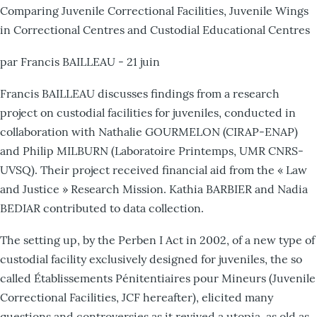
Comparing Juvenile Correctional Facilities, Juvenile Wings
in Correctional Centres and Custodial Educational Centres
par Francis BAILLEAU - 21 juin
Francis BAILLEAU discusses findings from a research
project on custodial facilities for juveniles, conducted in
collaboration with Nathalie GOURMELON (CIRAP-ENAP)
and Philip MILBURN (Laboratoire Printemps, UMR CNRS-
UVSQ). Their project received financial aid from the « Law
and Justice » Research Mission. Kathia BARBIER and Nadia
BEDIAR contributed to data collection.
The setting up, by the Perben I Act in 2002, of a new type of
custodial facility exclusively designed for juveniles, the so
called Établissements Pénitentiaires pour Mineurs (Juvenile
Correctional Facilities, JCF hereafter), elicited many
questions and controversies as it revived a utopia, as old as