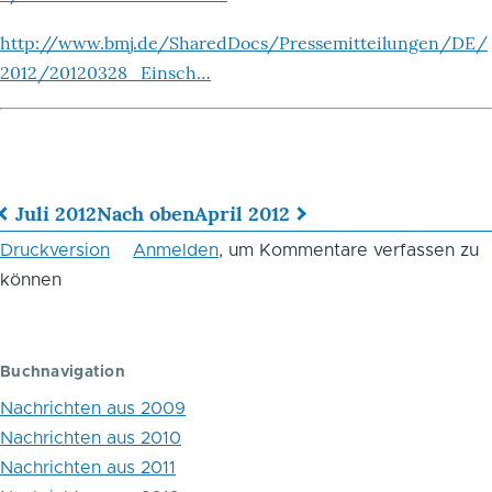
http://www.bmj.de/SharedDocs/Pressemitteilungen/DE/
2012/20120328_Einsch…
Juli 2012
Nach oben
April 2012
Links
Druckversion
Anmelden
, um Kommentare verfassen zu
für
können
das
Blättern
Buchnavigation
im
Nachrichten aus 2009
Buch
Nachrichten aus 2010
Nachrichten aus 2011
Juni