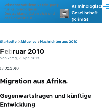
Direkt zum Inhalt
Wissenschaftliche Vereinigung
Kriminologische
Me
für Kriminologie in
Gesellschaft
Deutschland, Österreich und
der Schweiz e.V.
(KrimG)
Startseite
Aktuelles
Nachrichten aus 2010
Pfadnavigation
Februar 2010
Von
krimg
, 7. April 2010
18.02.2010
Migration aus Afrika.
Gegenwartsfragen und künftige
Entwicklung