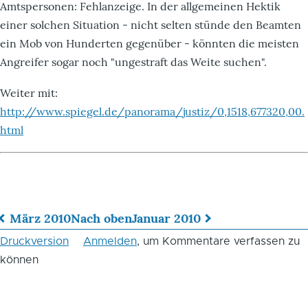
Amtspersonen: Fehlanzeige. In der allgemeinen Hektik
einer solchen Situation - nicht selten stünde den Beamten
ein Mob von Hunderten gegenüber - könnten die meisten
Angreifer sogar noch "ungestraft das Weite suchen".
Weiter mit:
http://www.spiegel.de/panorama/justiz/0,1518,677320,00.
html
März 2010
Nach oben
Januar 2010
Links
Druckversion
Anmelden
, um Kommentare verfassen zu
für
können
das