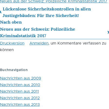
Neues aus der Schweiz: Polizeiliche Kriminalstatistik 2017
Lückenlose Sicherheitskontrollen in allen
Links
Justizgebäuden: Für Ihre Sicherheit!
Nach oben
für
Neues aus der Schweiz: Polizeiliche
das
Kriminalstatistik 2017
Blättern
Druckversion
Anmelden
, um Kommentare verfassen zu
im
können
Buch
März
Buchnavigation
2018
Nachrichten aus 2009
Nachrichten aus 2010
Nachrichten aus 2011
Nachrichten aus 2012
Nachrichten aus 2013