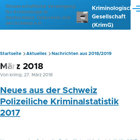
Direkt zum Inhalt
Wissenschaftliche Vereinigung
Kriminologische
Me
für Kriminologie in
Gesellschaft
Deutschland, Österreich und
der Schweiz e.V.
(KrimG)
Startseite
Aktuelles
Nachrichten aus 2018/2019
Pfadnavigation
März 2018
Von
krimg
, 27. März 2018
Neues aus der Schweiz
Polizeiliche Kriminalstatistik
2017