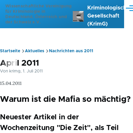
Direkt zum Inhalt
Wissenschaftliche Vereinigung
Kriminologische
Me
für Kriminologie in
Gesellschaft
Deutschland, Österreich und
der Schweiz e.V.
(KrimG)
Startseite
Aktuelles
Nachrichten aus 2011
Pfadnavigation
April 2011
Von
krimg
, 1. Juli 2011
15.04.2011
Warum ist die Mafia so mächtig?
Neuester Artikel in der
Wochenzeitung "Die Zeit", als Teil