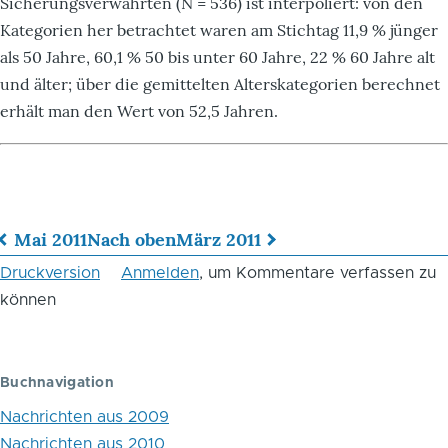
Sicherungsverwahrten (N = 536) ist interpoliert: von den
Kategorien her betrachtet waren am Stichtag 11,9 % jünger
als 50 Jahre, 60,1 % 50 bis unter 60 Jahre, 22 % 60 Jahre alt
und älter; über die gemittelten Alterskategorien berechnet
erhält man den Wert von 52,5 Jahren.
Mai 2011
Nach oben
März 2011
Links
Druckversion
Anmelden
, um Kommentare verfassen zu
für
können
das
Blättern
Buchnavigation
im
Nachrichten aus 2009
Buch
Nachrichten aus 2010