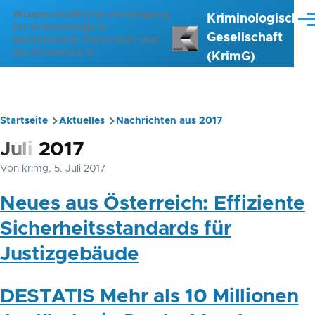
Direkt zum Inhalt
Wissenschaftliche Vereinigung
Kriminologische
Me
für Kriminologie in
Gesellschaft
Deutschland, Österreich und
der Schweiz e.V.
(KrimG)
Startseite
Aktuelles
Nachrichten aus 2017
Pfadnavigation
Juli 2017
Von
krimg
, 5. Juli 2017
Neues aus Österreich: Effiziente
Sicherheitsstandards für
Justizgebäude
DESTATIS Mehr als 10 Millionen