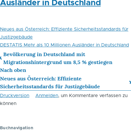
Ausländer in Deutschland
Neues aus Österreich: Effiziente Sicherheitsstandards für
Justizgebäude
DESTATIS Mehr als 10 Millionen Ausländer in Deutschland
Bevölkerung in Deutschland mit
Links
Migrationshintergrund um 8,5 % gestiegen
Nach oben
für
Neues aus Österreich: Effiziente
das
Sicherheitsstandards für Justizgebäude
Blättern
Druckversion
Anmelden
, um Kommentare verfassen zu
im
können
Buch
Juli
Buchnavigation