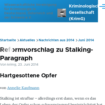
Direkt zum Inhalt
Wissenschaftliche Vereinigung
Kriminologische
Me
für Kriminologie in
Gesellschaft
Deutschland, Österreich und
der Schweiz e.V.
(KrimG)
Startseite
Aktuelles
Nachrichten aus 2014
Juni 2014
Pfadnavigation
Reformvorschlag zu Stalking-
Paragraph
Von
krimg
, 23. Juni 2014
Hartgesottene Opfer
von
Annelie Kaufmann
Stalking ist strafbar – allerdings erst dann, wenn es das
Leben der Opfer schon schwerwiegend beeinträchtigt hat.