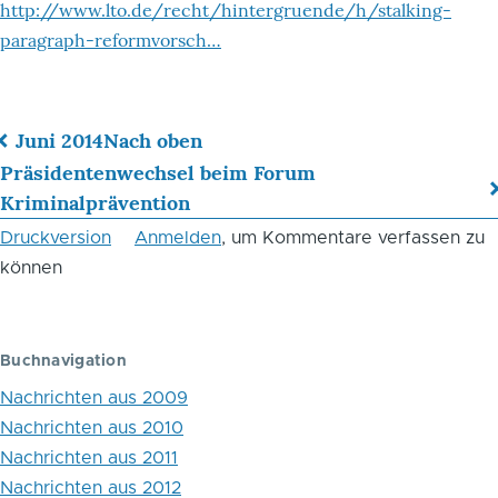
http://www.lto.de/recht/hintergruende/h/stalking-
paragraph-reformvorsch…
Juni 2014
Nach oben
Links
Präsidentenwechsel beim Forum
Kriminalprävention
für
Druckversion
Anmelden
, um Kommentare verfassen zu
das
können
Blättern
im
Buchnavigation
Buch
Nachrichten aus 2009
Reformvorschlag
Nachrichten aus 2010
zu
Nachrichten aus 2011
Stalking-
Nachrichten aus 2012