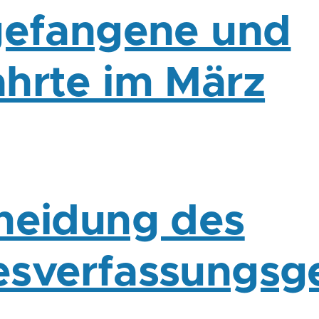
gefangene und
hrte im März
heidung des
sverfassungsge