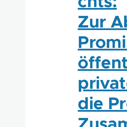
chts:
Zur A
Promi
öffen
priva
die P
Zusa