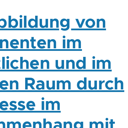
bbildung von
nenten im
tlichen und im
ten Raum durch
resse im
mmenhang mit