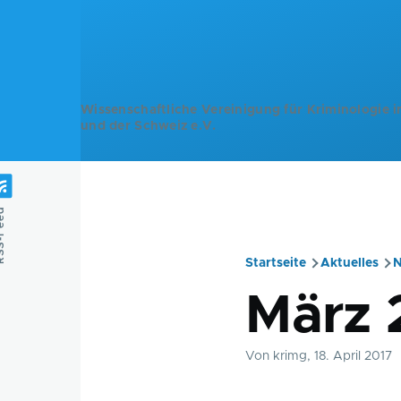
Direkt zum Inhalt
Wissenschaftliche Vereinigung für Kriminologie i
und der Schweiz e.V.
Feed
Startseite
Aktuelles
N
Pfadnavig
März 
Von
krimg
, 18. April 2017