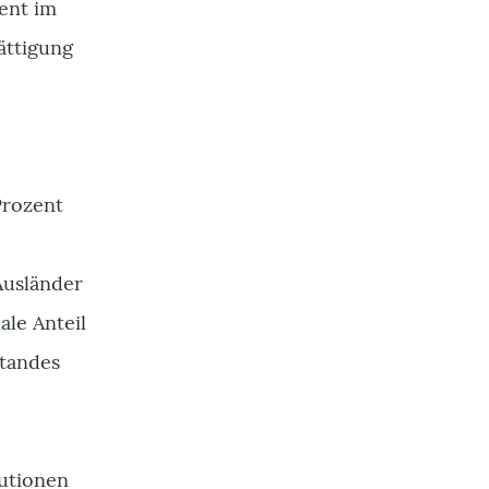
ent im
ättigung
Prozent
Ausländer
ale Anteil
standes
tutionen