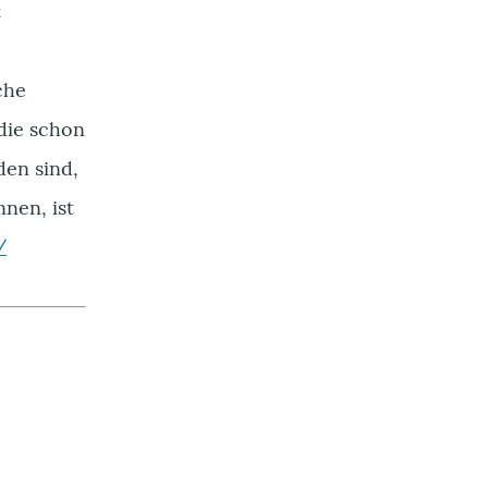
t
che
 die schon
en sind,
nnen, ist
/