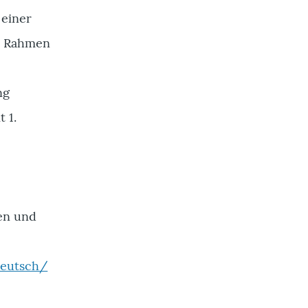
 einer
m Rahmen
r
ng
 1.
en und
deutsch/