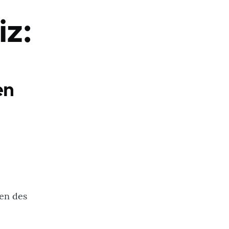
z:
en
en des