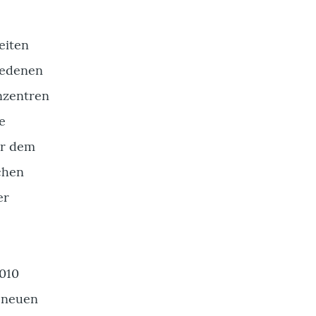
eiten
iedenen
nzentren
e
er dem
chen
er
010
n neuen