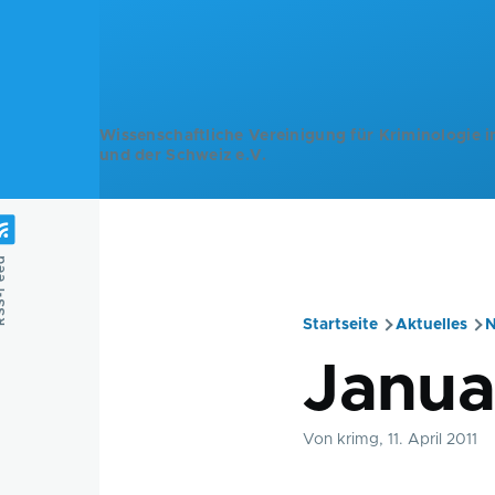
Direkt zum Inhalt
Wissenschaftliche Vereinigung für Kriminologie i
und der Schweiz e.V.
Feed
Startseite
Aktuelles
N
Pfadnavig
Janua
Von
krimg
, 11. April 2011