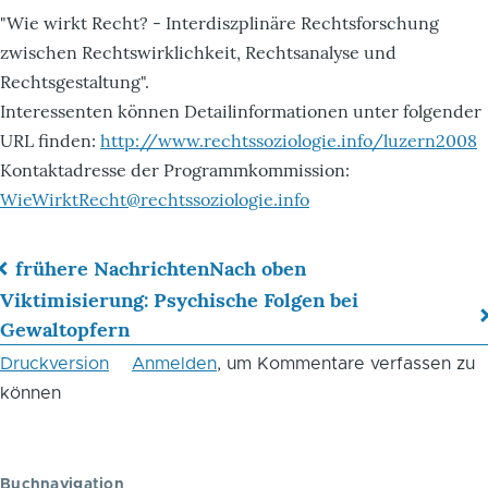
"Wie wirkt Recht? - Interdiszplinäre Rechtsforschung
zwischen Rechtswirklichkeit, Rechtsanalyse und
Rechtsgestaltung".
Interessenten können Detailinformationen unter folgender
URL finden:
http://www.rechtssoziologie.info/luzern2008
Kontaktadresse der Programmkommission:
WieWirktRecht@rechtssoziologie.info
frühere Nachrichten
Nach oben
Links
Viktimisierung: Psychische Folgen bei
Gewaltopfern
für
Druckversion
Anmelden
, um Kommentare verfassen zu
das
können
Blättern
im
Buchnavigation