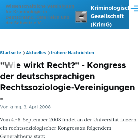
Direkt zum Inhalt
Wissenschaftliche Vereinigung
Kriminologische
Me
für Kriminologie in
Gesellschaft
Deutschland, Österreich und
der Schweiz e.V.
(KrimG)
Startseite
Aktuelles
frühere Nachrichten
Pfadnavigation
"Wie wirkt Recht?" - Kongress
der deutschsprachigen
Rechtssoziologie-Vereinigungen
-
Von
krimg
, 3. April 2008
Vom 4.-6. September 2008 findet an der Universität Luzern
ein rechtssoziologischer Kongress zu folgendem
Generalthema statt: