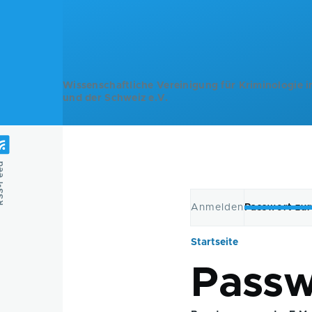
Direkt zum Inhalt
Wissenschaftliche Vereinigung für Kriminologie i
und der Schweiz e.V.
Feed
Anmelden
Passwort zu
Primäre
Startseite
Pfadnavig
Reiter
Passw