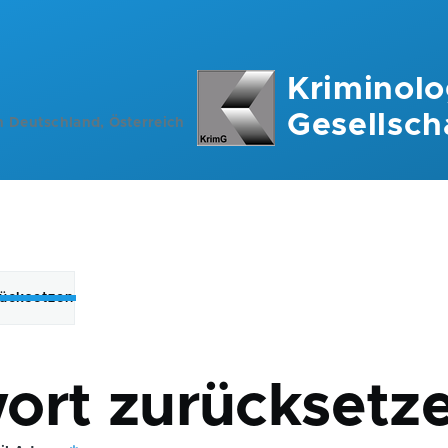
Kriminolo
Gesellsch
n Deutschland, Österreich
rücksetzen
ation
ort zurücksetz