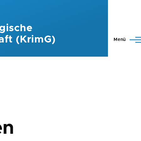
gische
aft (KrimG)
Menü
en