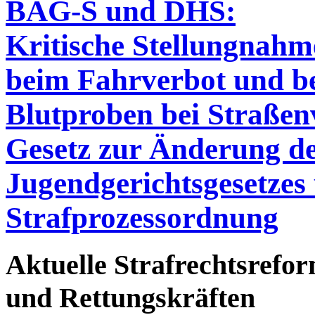
BAG-S und DHS:
Kritische Stellungnah
beim Fahrverbot und b
Blutproben bei Straßen
Gesetz zur Änderung de
Jugendgerichtsgesetzes
Strafprozessordnung
Aktuelle Strafrechtsrefor
und Rettungskräften