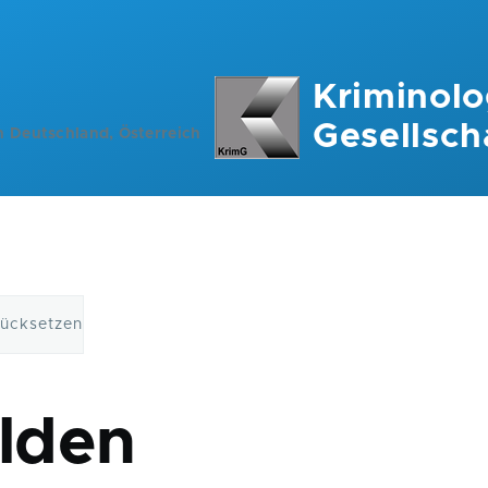
Kriminolo
Gesellsch
n Deutschland, Österreich
rücksetzen
ation
lden