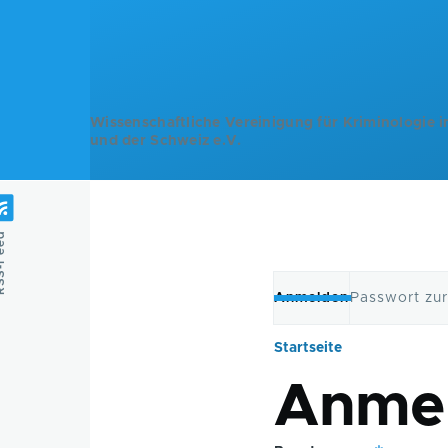
Direkt zum Inhalt
Wissenschaftliche Vereinigung für Kriminologie i
und der Schweiz e.V.
Feed
Anmelden
Passwort zu
Primäre
Startseite
Pfadnavig
Reiter
Anme