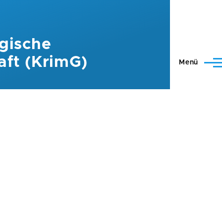
gische
aft (KrimG)
Menü